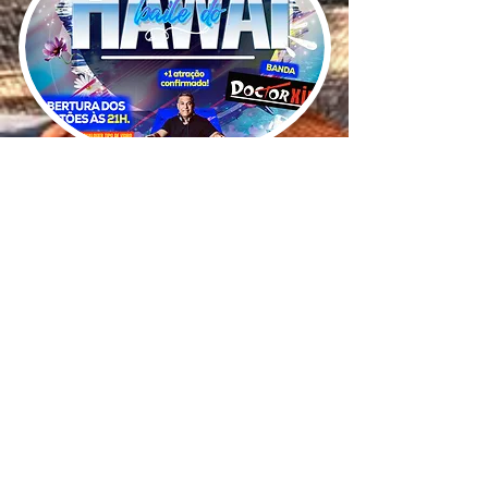
ENDEREÇO
Rodovia Juscelino Kubitscheck de Oliveira, s/n